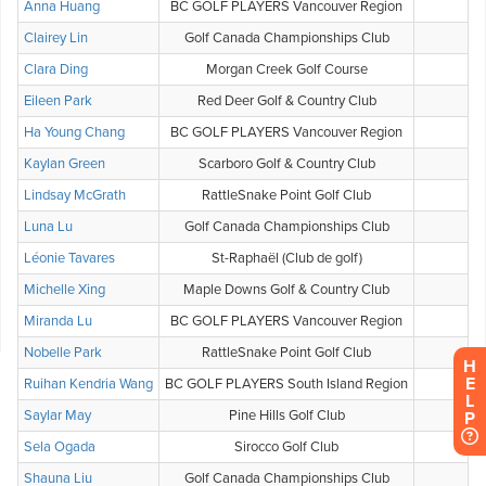
H
E
L
P