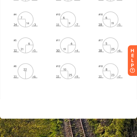
H
E
L
P