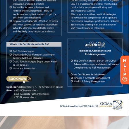
H
E
L
P