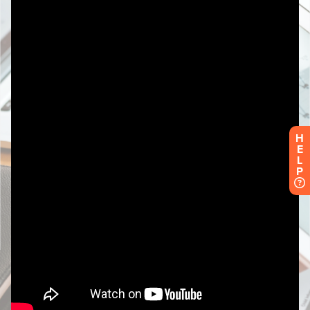
H
E
L
P