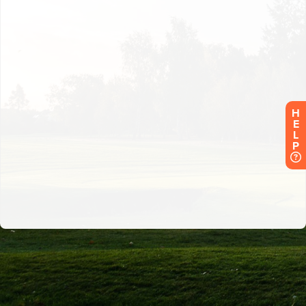
H
E
L
P