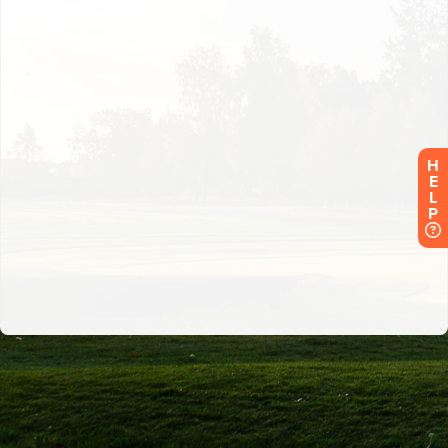
H
E
L
P