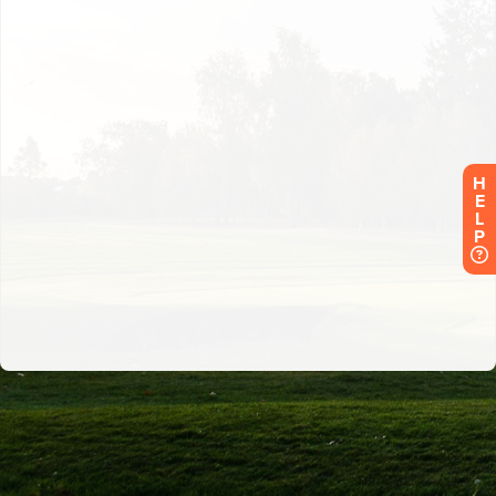
H
E
L
P