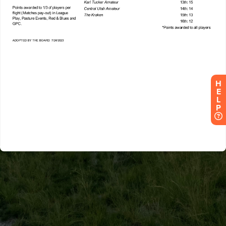
H
E
L
P