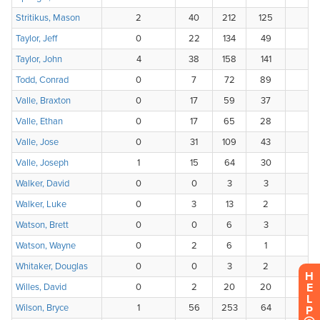
H
E
L
P