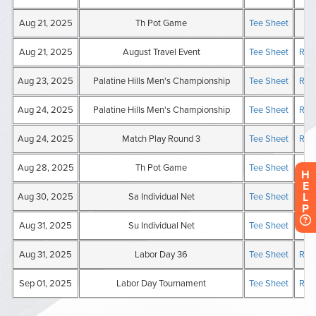
H
E
L
P