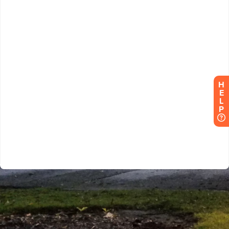
H
E
L
P