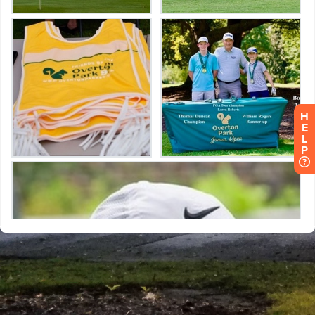
H
E
L
P