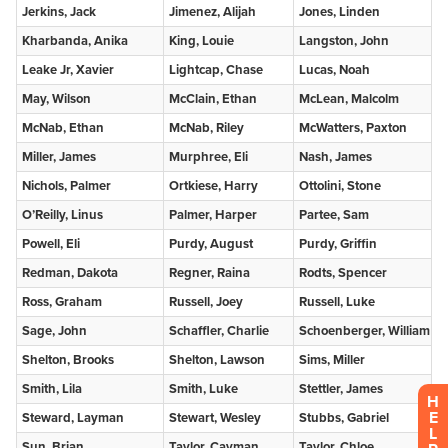
H
E
L