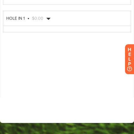
H
E
L
P