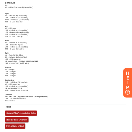
H
E
L
P