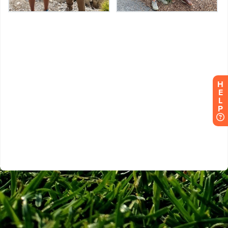
H
E
L
P