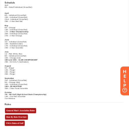
H
E
L
P