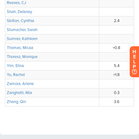
H
E
L
P