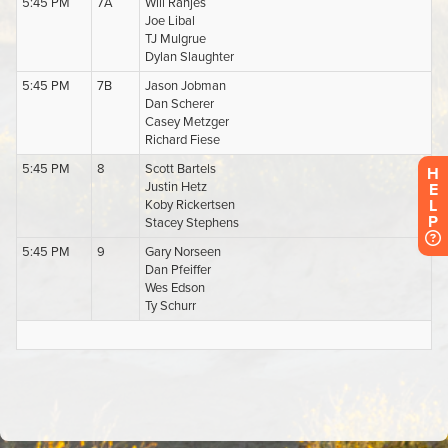
H
E
L
P