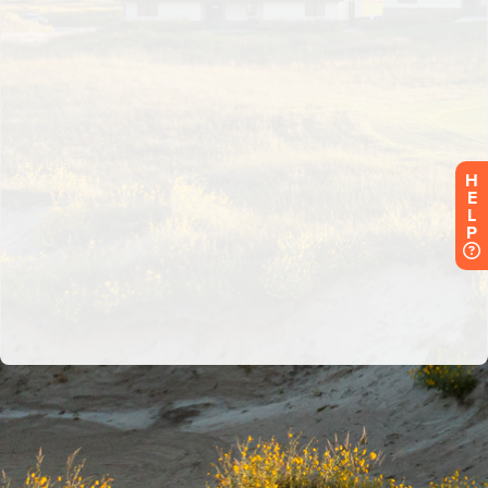
H
E
L
P