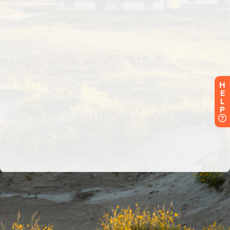
H
E
L
P