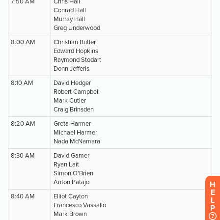
H
E
L
P