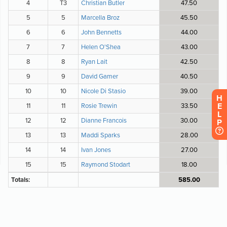
H
E
L
P