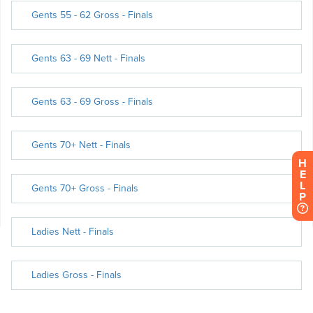
H
E
L
P