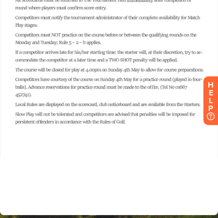
H
E
L
P