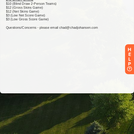
H
E
L
P