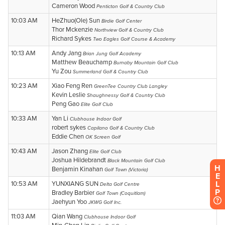
H
E
L
P