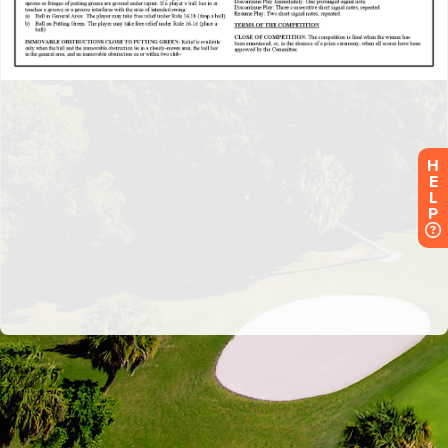
H
E
L
P