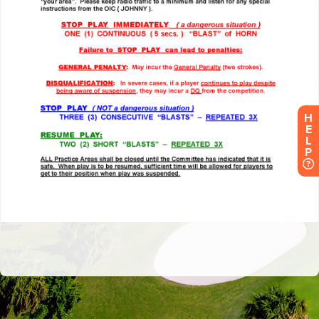
H
E
L
P