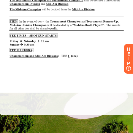
H
E
L
P