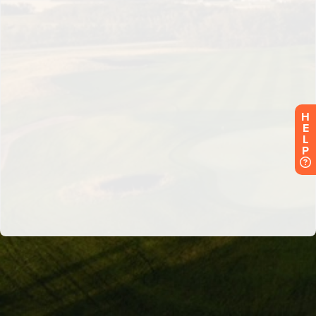
H
E
L
P