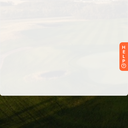
H
E
L
P