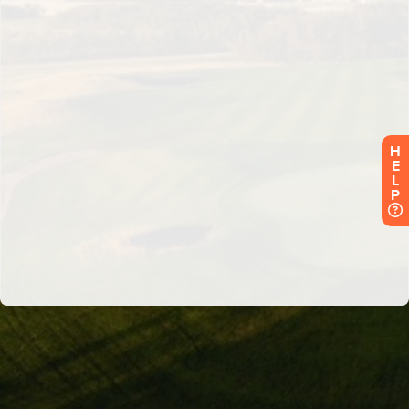
H
E
L
P