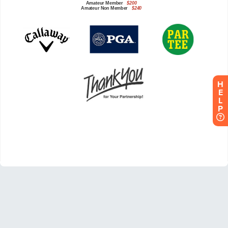
H
E
L
P