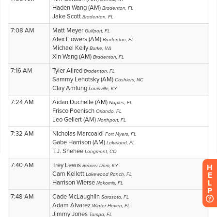
H
E
L
P