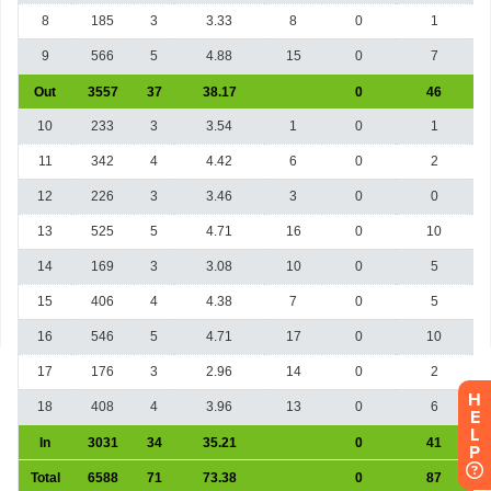
H
E
L
P