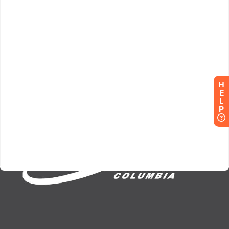
H
E
L
P