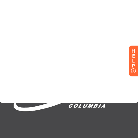
H
E
L
P