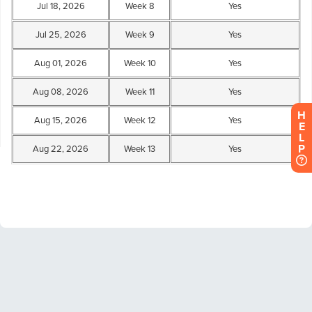
H
E
L
P