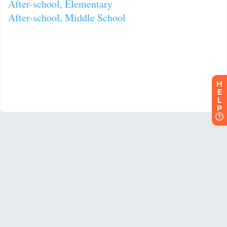
H
E
L
P