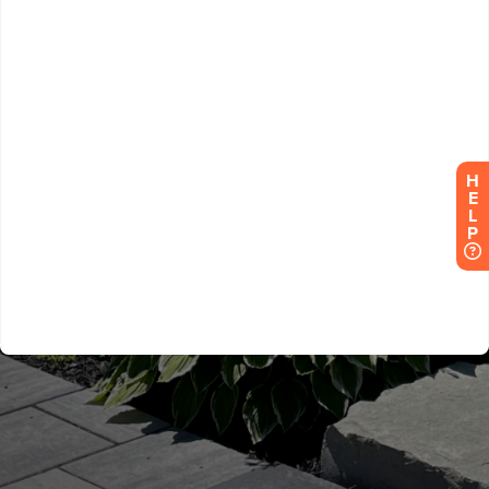
H
E
L
P