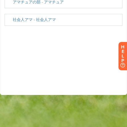
H
E
L
P