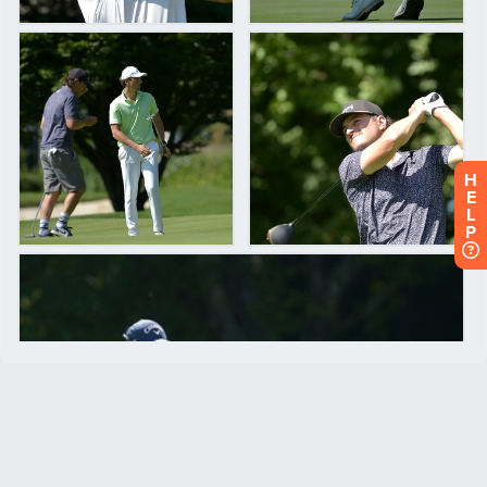
H
E
L
P