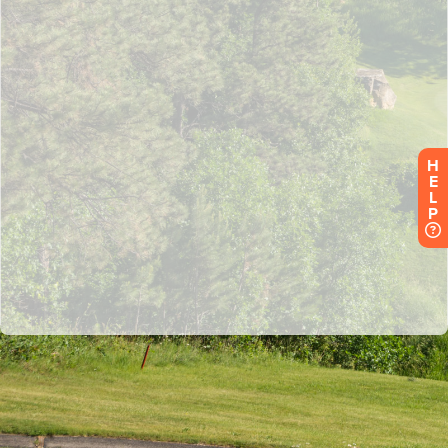
H
E
L
P