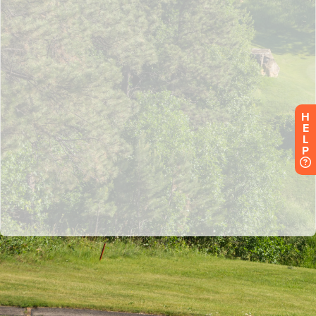
H
E
L
P