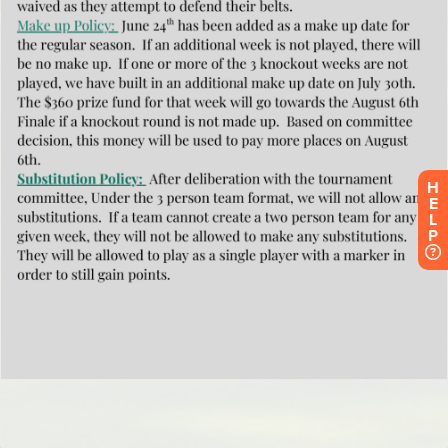
H
E
L
P