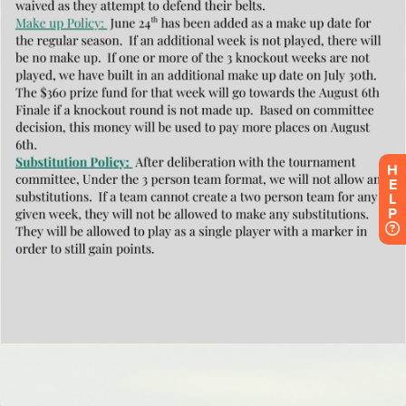
H
E
L
P