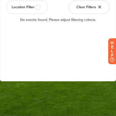
H
E
L
P