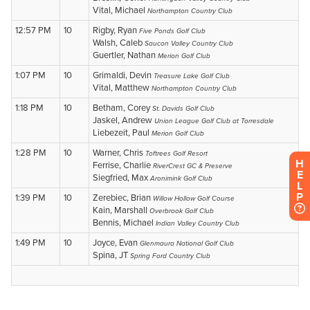
H
E
L
P