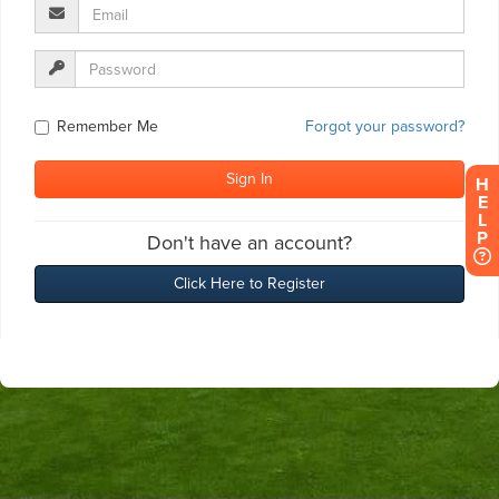
H
E
L
P